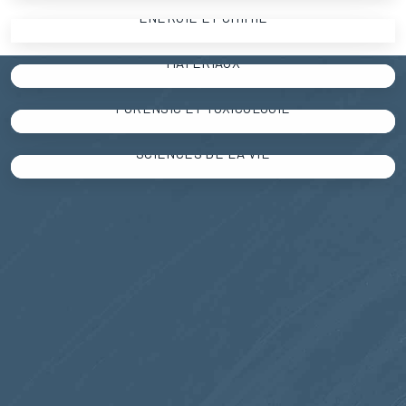
Tout afficher
ALIMENTATION
ENERGIE ET CHIMIE
Air
Tout afficher
ENERGIE ET CHIMIE
MATÉRIAUX
Eau
Agro-Alimentaire
Tout afficher
MATÉRIAUX
Sol
FORENSIC ET TOXICOLOGIE
Arômes et parfums
Pétrochimie
Tout afficher
FORENSIC ET TOXICOLOGIE
Agriculture et Sciences Animales
SCIENCES DE LA VIE
Biométhane
Polymères
Tout afficher
SCIENCES DE LA VIE
Gaz naturel
Emballage Alimentaire
Médicale
Hydrogène
Tout afficher
Cosmétique
Forensic
Gaz spéciaux
Pharma
Métaux
Huile de transformateur
SRA BLOG